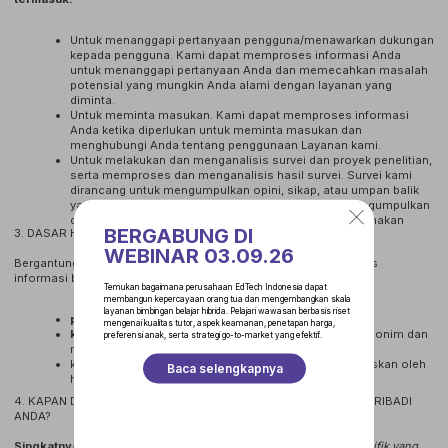
akan menghapus atau menganonimkan informasi tersebut, atau,
jika hal ini tidak memungkinkan (misalnya, karena informasi
pribadi Anda telah disimpan dalam arsip cadangan), maka kami
akan menyimpan informasi pribadi Anda dengan aman dan
mengisolasinya dari segala pemrosesan lebih lanjut hingga
penghapusan dapat dilakukan.
7. APAKAH KAMI MENGUMPULKAN INFORMASI DARI ANAK DI BAWAH
UMUR?
Singkatnya:
Kami tidak dengan sengaja mengumpulkan data dari atau
memasarkan kepada anak-anak di bawah usia 18 tahun.
Kami tidak dengan sengaja meminta data dari atau memasarkan
kepada anak-anak di bawah usia 18 tahun. Dengan
menggunakan Layanan, Anda menyatakan bahwa Anda berusia
minimal 18 tahun atau bahwa Anda adalah orang tua atau wali
dari anak di bawah umur tersebut dan menyetujui penggunaan
Layanan oleh tanggungan di bawah umur tersebut. Jika kami
mengetahui bahwa informasi pribadi dari pengguna di bawah
usia 18 tahun telah dikumpulkan, kami akan menonaktifkan akun
tersebut dan mengambil langkah-langkah yang wajar untuk
BERGABUNG DI
segera menghapus data tersebut dari catatan kami. Jika Anda
mengetahui adanya data yang mungkin telah kami kumpulkan
WEBINAR 03.09.26
dari anak-anak di bawah usia 18 tahun, silakan hubungi kami di
8. APA HAK PRIVASI ANDA?
welcome.survey@omniki.pro
.
Temukan bagaimana perusahaan EdTech Indonesia dapat
Singkatnya:
Anda dapat meninjau, mengubah, atau mengakhiri akun Anda
membangun kepercayaan orang tua dan mengembangkan skala
kapan saja.
layanan bimbingan belajar hibrida. Pelajari wawasan berbasis riset
Anda berhak untuk:
mengenai kualitas tutor, aspek keamanan, penetapan harga,
preferensi anak, serta strategi go-to-market yang efektif.
Mengakses data pribadi yang kami simpan;
Memperbaiki data yang tidak akurat atau tidak lengkap;
Baca selengkapnya
Meminta penghapusan data pribadi, kecuali ada dasar hukum
untuk menyimpannya;
Mencabut persetujuan penggunaan data kapan saja.
Jika Anda ingin
mengoreksi data yang tidak akurat atau tidak lengkap
,
silakan hubungi kami menggunakan detail kontak yang tersedia di bagian
"BAGAIMANA ANDA DAPAT MENGHUBUNGI KAMI TENTANG
PEMBERITAHUAN INI?" di bawah ini. Lihat juga bagian 11 "BAGAIMANA