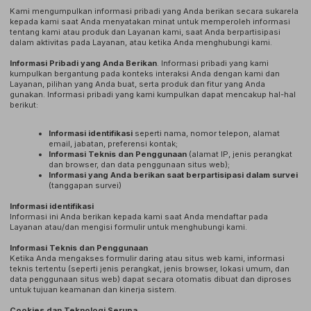
perubahan pada informasi pribadi tersebut.
2. BAGAIMANA KAMI MEMPROSES INFORMASI ANDA DAN UNTUK TUJUAN
APA?
Singkatnya:
Kami memproses informasi Anda untuk menyediakan,
meningkatkan, dan mengelola Layanan kami, berkomunikasi dengan Anda,
demi keamanan dan pencegahan penipuan, serta untuk mematuhi hukum.
Kami juga dapat memproses informasi Anda untuk tujuan lain dengan
persetujuan Anda.
Kami memproses informasi pribadi Anda karena berbagai alasan,
tergantung pada bagaimana Anda berinteraksi dengan Layanan kami,
termasuk:
Untuk menanggapi pertanyaan pengguna/menawarkan dukungan
kepada pengguna. Kami dapat memproses informasi Anda
untuk menanggapi pertanyaan Anda dan memecahkan masalah
potensial yang mungkin Anda alami dengan layanan yang
diminta.
Untuk meminta masukan. Kami dapat memproses informasi
Anda ketika diperlukan untuk meminta masukan dan
menghubungi Anda tentang penggunaan Layanan kami.
Untuk melakukan dan menganalisis survei dan proyek penelitian,
serta memproses dan menganalisis hasil survei. Survei kami
dirancang untuk mengumpulkan opini, sikap, atau umpan balik
yang dianonimkan atau dikumpulkan. Kami tidak mengumpulkan
data pribadi yang dapat mengidentifikasi dan menggunakan
3. DASAR HUKUM UNTUK PEMROSESAN
tanggapan Anda untuk menyiapkan laporan statistik yang
diagregasi dan dianonimkan.
Bergantung pada yurisdiksi dan konteks, kami dapat memproses
informasi berdasarkan satu atau lebih dasar hukum berikut:
persetujuan
Anda;
kepentingan sah
kami dalam melakukan penelitian anonim dan
memastikan keamanan sistem kami; atau
kepatuhan terhadap kewajiban hukum, di mana diharuskan oleh
hukum atau otoritas.
4. KAPAN DAN DENGAN SIAPA KAMI MEMBAGIKAN INFORMASI PRIBADI
ANDA?
Singkatnya:
Kami dapat membagikan informasi dalam situasi spesifik yang