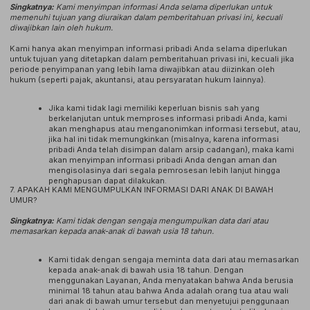
hukum, atau kebutuhan operasional kami.
Kami mendorong Anda untuk meninjau halaman ini secara berkala agar
tetap mendapat informasi tentang bagaimana kami melindungi informasi
Anda.
Jika kami membuat perubahan materiil pada Kebijakan Privasi ini, kami
dapat memberitahukan Anda baik dengan cara memasang pemberitahuan
perubahan tersebut secara jelas di situs web kami atau dengan
mengirimkan pemberitahuan langsung kepada Anda.
11. BAGAIMANA ANDA DAPAT MENGHUBUNGI KAMI TENTANG
PEMBERITAHUAN INI?
Jika Anda memiliki pertanyaan atau komentar tentang pemberitahuan ini,
Anda dapat mengirim email kepada kami di
welcome.survey@omniki.pro
atau menghubungi kami melalui pos di:
Omniki.survei
UEA, Abu Dhabi, Penduduk Zona Bebas Kota Masdar
Uni Emirat Arab
12. BAGAIMANA ANDA DAPAT MENINJAU, MEMPERBARUI, ATAU
MENGHAPUS DATA YANG KAMI KUMPULKAN DARI ANDA?
Berdasarkan hukum yang berlaku di negara Anda, Anda mungkin berhak
meminta akses ke informasi pribadi yang kami kumpulkan dari Anda,
mengubah informasi tersebut, atau menghapusnya. Untuk meminta
peninjauan, pembaruan, atau penghapusan informasi pribadi Anda, silakan
isi dan ajukan permintaan akses subjek data.
MITRA & ACARA KAMI