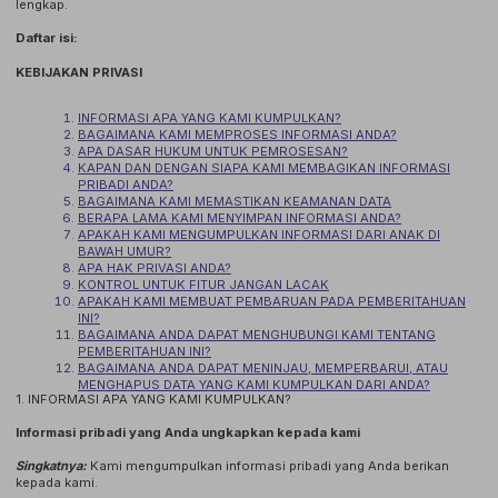
Informasi Pribadi yang Anda Berikan
. Informasi pribadi yang kami
kumpulkan bergantung pada konteks interaksi Anda dengan kami dan
Layanan, pilihan yang Anda buat, serta produk dan fitur yang Anda
gunakan. Informasi pribadi yang kami kumpulkan dapat mencakup hal-hal
berikut:
Informasi identifikasi
seperti nama, nomor telepon, alamat
email, jabatan, preferensi kontak;
Informasi Teknis dan Penggunaan
(alamat IP, jenis perangkat
dan browser, dan data penggunaan situs web);
Informasi yang Anda berikan saat berpartisipasi dalam survei
(tanggapan survei)
Informasi identifikasi
Informasi ini Anda berikan kepada kami saat Anda mendaftar pada
Layanan atau/dan mengisi formulir untuk menghubungi kami.
Informasi Teknis dan Penggunaan
Ketika Anda mengakses formulir daring atau situs web kami, informasi
teknis tertentu (seperti jenis perangkat, jenis browser, lokasi umum, dan
data penggunaan situs web) dapat secara otomatis dibuat dan diproses
untuk tujuan keamanan dan kinerja sistem.
Cookies dan Teknologi Serupa
Kami dapat menggunakan cookie atau teknologi serupa untuk
memastikan fungsi, keamanan, dan kinerja situs web kami berjalan dengan
baik. Cookie yang tidak penting (misalnya, yang digunakan untuk analitik
atau penyimpanan preferensi) hanya akan diaktifkan dengan persetujuan
Anda, yang dapat Anda kelola melalui pengaturan cookie atau peramban
kami.
Tanggapan Survei
Survei kami dirancang untuk mengumpulkan opini, sikap, atau umpan balik
anonim atau agregat. Kami tidak secara sengaja mengumpulkan nama,
perincian kontak, atau data pribadi apa pun yang dapat mengidentifikasi
secara langsung.
Informasi Sensitif
. Kami tidak memproses informasi sensitif.
Semua informasi Identifikasi yang Anda berikan kepada kami harus benar,
lengkap, dan akurat, dan Anda harus memberi tahu kami tentang setiap