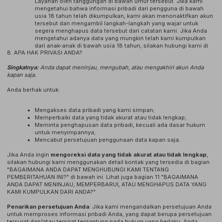
ANGGOTA DARI
CONTACTS
line
medium
linkedIn
x
@
Layanan
Insight dari kami
+971 52 4906099
+62 811 1782 609
Tentang kami
Copyright @ 2026 Omniki.survey
Kebijakan
|
Syarat dan
privasi
ketentuan