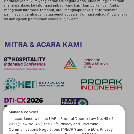
Manage cookies
In accordance with the UAE`s Federal Decree Law No. 45 of
2021 (“Law No. 45”), the UK’s Privacy and Electronic
Communications Regulations (“PECR”) and the EU`s Privacy