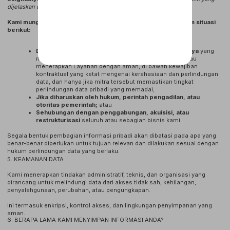
ANDA DAPAT MENINJAU, MEMPERBARUI, ATAU MENGHAPUS DATA YANG
KAMI KUMPULKAN DARI ANDA?"
Penarikan persetujuan Anda
: Jika kami mengandalkan persetujuan Anda
untuk memproses informasi pribadi Anda, yang dapat berupa persetujuan
tersurat dan/atau tersirat tergantung pada hukum yang berlaku, Anda
berhak untuk menarik persetujuan Anda kapan saja. Anda dapat menarik
persetujuan Anda kapan saja dengan menghubungi kami menggunakan
detail kontak yang tersedia di bagian "BAGAIMANA ANDA DAPAT
MENGHUBUNGI KAMI TENTANG PEMBERITAHUAN INI?" di bawah ini.
Namun, perlu diingat bahwa hal ini tidak akan mempengaruhi keabsahan
pemrosesan sebelum penarikannya, dan juga, jika hukum yang berlaku
memperbolehkannya, tidak akan mempengaruhi pemrosesan informasi
pribadi Anda yang dilakukan dengan mengandalkan alasan pemrosesan
yang sah selain persetujuan.
Jika Anda memiliki pertanyaan atau komentar tentang hak privasi Anda,
Anda dapat mengirim email kepada kami di
welcome.survey@omniki.pro
.
9. KONTROL UNTUK FITUR JANGAN LACAK
Sebagian besar peramban web, beberapa sistem operasi seluler,
dan aplikasi seluler menyertakan fitur atau pengaturan Jangan
Lacak ("DNT") yang dapat Anda aktifkan untuk menandakan
preferensi privasi Anda agar data tentang aktivitas penelusuran
daring Anda tidak dipantau dan dikumpulkan. Saat ini, belum ada
standar teknologi yang seragam untuk mengenali dan
menerapkan sinyal DNT. Oleh karena itu, saat ini kami tidak
menanggapi sinyal peramban DNT atau mekanisme lain yang
secara otomatis mengomunikasikan pilihan Anda untuk tidak
dilacak daring. Jika suatu standar pelacakan daring diadopsi dan
wajib kami ikuti di masa mendatang, kami akan memberitahu
Anda tentang praktik tersebut dalam versi revisi pemberitahuan
10. APAKAH KAMI MEMBUAT PEMBARUAN PADA PEMBERITAHUAN INI?
privasi ini.
Singkatnya:
Ya, kami akan memperbarui pemberitahuan ini seperlunya untuk
tetap mematuhi hukum dan kebijakan yang relevan.
Kami dapat memperbarui atau mengubah Kebijakan Privasi ini dari waktu
ke waktu untuk mencerminkan perubahan dalam praktik, persyaratan